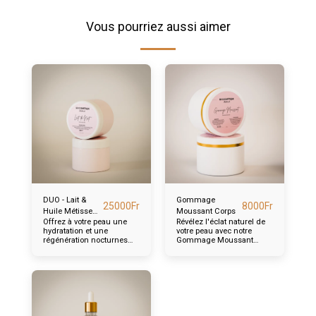
Vous pourriez aussi aimer
DUO - Lait &
Gommage
25000
Fr
8000
Fr
Huile Métisse
Moussant Corps
Offrez à votre peau une
Révélez l'éclat naturel de
Nuit
hydratation et une
votre peau avec notre
régénération nocturnes
Gommage Moussant
avec notre Duo Lait & Huile
Corps Teint Métisse
Métisse Nuit.