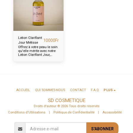
Lotion Clarifiant
10000
Fr
Jour Métisse
Offrez à votre peau le soin
qu'elle mérite avec notre
Lotion Clarifiant Jour,
spécialement formulée
pour les teints métisses
ACCUEIL
QUI SOMMES-NOUS
CONTACT
F.A.Q
PLUS
SD COSMETIQUE
Droits d'auteur © 2026 Tous droits réservés
Conditions d'Utilisations
|
Politique de Confidentialité
|
Accessibilité
S'ABONNER