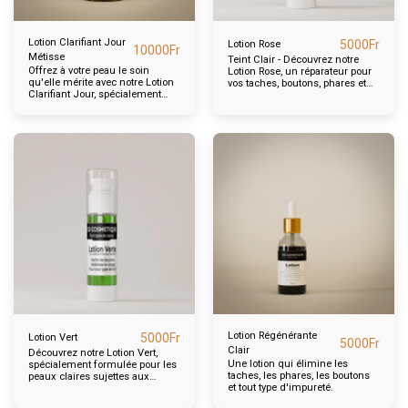
Lotion Clarifiant Jour
5000
Fr
Lotion Rose
10000
Fr
Métisse
Teint Clair - Découvrez notre
Offrez à votre peau le soin
Lotion Rose, un réparateur pour
qu'elle mérite avec notre Lotion
vos taches, boutons, phares et
Clarifiant Jour, spécialement
sébums. Sa formule spéciale
formulée pour les teints
aide à éliminer les
métisses
imperfections tout en laissant
votre peau douce et éclatante.
Lotion Régénérante
5000
Fr
Lotion Vert
5000
Fr
Clair
Découvrez notre Lotion Vert,
Une lotion qui élimine les
spécialement formulée pour les
taches, les phares, les boutons
peaux claires sujettes aux
et tout type d'impureté.
boutons.