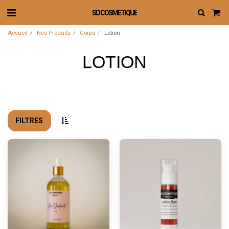
SD COSMETIQUE
Accueil
Nos Produits
Corps
Lotion
LOTION
FILTRES